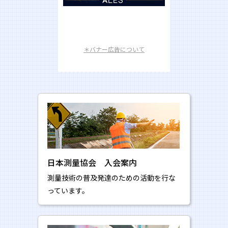
援連絡会」
と協力・連携しつつ、被災地の復旧・復興を支援
して参ります。
※詳細は
こちら
をご確認ください。
＊バナー広告について
※
令和6年1月から10月末までの対応状況は
こちら
2024年01月05日
令和6年能登半島地震により被災されたみなさまへ
このたびの能登地方を震源とする大規模地震により犠牲とな
られた方々に心よりお悔み申し上げるとともに、被災された
皆様ならびにそのご家族、関係者の皆様に対してお見舞い申
し上げます。
被災された皆様の安全と被災地域の一日も早い復興をお祈り
申し上げます。
日本測量協会 入会案内
測量技術の普及発達のための活動を行な
っています。