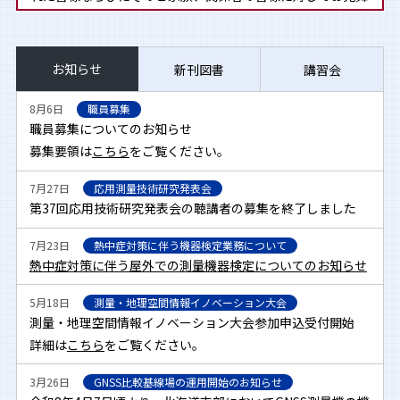
い申し上げます。
被災された皆様の安全と被災地域の一日も早い復興をお祈り
申し上げます。
お知らせ
新刊図書
講習会
2025年5月9日
8月6日
職員募集
全国の標高成果の改定における公共測量への対応について
職員募集についてのお知らせ
令和7年4月の標高改定に伴う公共測量成果作成の注意点を簡
募集要領は
こちら
をご覧ください。
単にまとめました。
詳細は
こちら
をご覧ください。
7月27日
応用測量技術研究発表会
第37回応用技術研究発表会の聴講者の募集を終了しました
2025年3月18日
令和7年4月1日に全国の標高値が改定されます。
7月23日
熱中症対策に伴う機器検定業務について
熱中症対策に伴う屋外での測量機器検定についてのお知らせ
皆様の事業に影響を及ぼす可能性がございます。事前の準備
をお願いします。
5月18日
測量・地理空間情報イノベーション大会
詳細は
こちら
をご覧ください。
測量・地理空間情報イノベーション大会参加申込受付開始
詳細は
こちら
をご覧ください。
2024年9月10日
九州支部 移転のお知らせ
3月26日
GNSS比較基線場の運用開始のお知らせ
9月10日（火）からの新住所：〒812-0013 福岡市博多区博