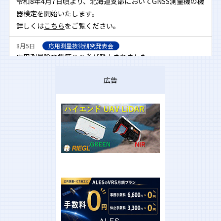
令和8年4月7日頃より、北海道支部においてGNSS測量機の機
多駅東３丁目１３番２１号 エフビルウィング４階 へ移転
器検定を開始いたします。
しました。
詳しくは
こちら
をご覧ください。
※電話番号等変更ありません
8月5日
応用測量技術研究発表会
2024年09月2日
応用測量論文集第３６巻が発売されました。
メールアドレスの統合（移行）について
詳しくは、
こちら
をご覧ください。
公益社団法人日本測量協会では 2024年10 月1日より主とし
広告
て測量技術センター及び各支部で利用するメールア ドレス
10月18日
三次元点群測量の成果検定実施開始のご案内
令和６年11月1日より、関東支部及び四国支部において、三
のドメイン名「geo.or.jp」を「jsurvey.jp」に変更します。
次元点群測量の点群データの成果検定を開始いたします。
なお、2025年3月31 日までは、「geo.or.jp」での メールを
詳しくは
こちら
をご覧ください。
お受けできますが、ご登録されている場合は、変更等のご対
応をよろしくお願いいたします。 お手数をおかけしますが、
9月2日
アナログ無線を利用したRTK方式の検定の中止
ご理解・協力のほどよろしくお願い申し上げます。
令和6年12月1日以降、GNSS受信機のアナログ無線通信を利
用したRTK方式の検定を中止いたします。
2024年01月12日
詳しくは
こちら
をご覧ください。
令和６年能登半島地震災害に係る復旧・復興事業に対する支
援について
公益社団法人日本測量協会では、これから本格化する復旧・
復興事業に対し、測量関連７団体で構成します
「復興測量支